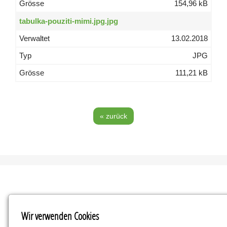
154,96 kB
tabulka-pouziti-mimi.jpg.jpg
13.02.2018
JPG
111,21 kB
« zurück
Kontakt
Wir verwenden Cookies
Parenteral a.s.