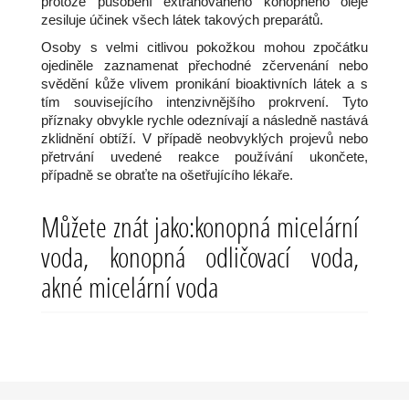
protože působení extrahovaného konopného oleje
zesiluje účinek všech látek takových preparátů.
Osoby s velmi citlivou pokožkou mohou zpočátku
ojediněle zaznamenat přechodné zčervenání nebo
svědění kůže vlivem pronikání bioaktivních látek a s
tím souvisejícího intenzivnějšího prokrvení. Tyto
příznaky obvykle rychle odeznívají a následně nastává
zklidnění obtíží. V případě neobvyklých projevů nebo
přetrvání uvedené reakce používání ukončete,
případně se obraťte na ošetřujícího lékaře.
Můžete znát jako:konopná micelární
voda, konopná odličovací voda,
akné micelární voda