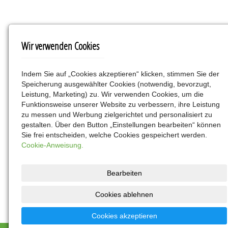
Kontakt
Wir verwenden Cookies
Parenteral a.s.
Přívozní 2/1054
Indem Sie auf „Cookies akzeptieren“ klicken, stimmen Sie der
Speicherung ausgewählter Cookies (notwendig, bevorzugt,
17000 Praha 7
Leistung, Marketing) zu. Wir verwenden Cookies, um die
Funktionsweise unserer Website zu verbessern, ihre Leistung
info@parenteral.cz
zu messen und Werbung zielgerichtet und personalisiert zu
+420 777 77 44 99
gestalten. Über den Button „Einstellungen bearbeiten“ können
Sie frei entscheiden, welche Cookies gespeichert werden.
Sie finden uns
Cookie-Anweisung.
Bearbeiten
Cookies ablehnen
Cookies akzeptieren